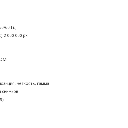
50/60 Гц
) 2 000 000 px
HDMI
позиция, чёткость, гамма
я снимков
9)