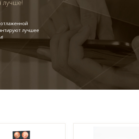
я лучше!
, отлаженной
рантируют лучшее
и!