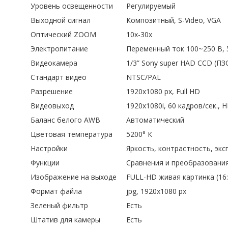
Уровень освещенности
Регулируемый
Выходной сигнал
Композитный, S-Video, VGA
Оптический ZOOM
10x-30x
Электропитание
Переменный ток 100~250 В, 
Видеокамера
1/3” Sony super HAD CCD (ПЗС
Стандарт видео
NTSC/PAL
Разрешение
1920х1080 px, Full HD
Видеовыход
1920х1080i, 60 кадров/сек., 
Баланс белого AWB
Автоматический
Цветовая температура
5200° К
Настройки
Яркость, контрастность, экс
Функции
Сравнения и преобразовани
Изображение на выходе
FULL-HD живая картинка (16:
Формат файла
jpg, 1920х1080 px
Зеленый фильтр
Есть
Штатив для камеры
Есть