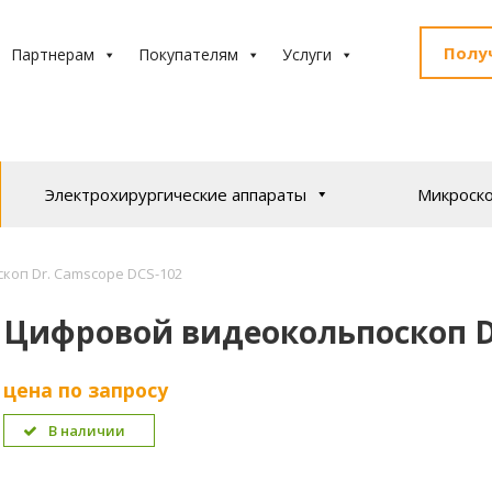
Полу
Партнерам
Покупателям
Услуги
Электрохирургические аппараты
Микроск
коп Dr. Camscope DCS-102
Цифровой видеокольпоскоп Dr
цена по запросу
В наличии